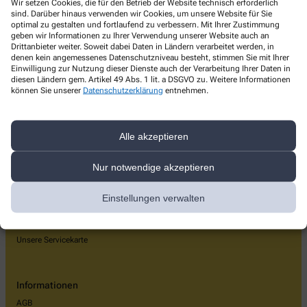
Wir setzen Cookies, die für den Betrieb der Website technisch erforderlich
Hansa-Apotheke
sind. Darüber hinaus verwenden wir Cookies, um unsere Website für Sie
optimal zu gestalten und fortlaufend zu verbessern. Mit Ihrer Zustimmung
Morgenstr. 1
,
59423
Unna
geben wir Informationen zu Ihrer Verwendung unserer Website auch an
Drittanbieter weiter. Soweit dabei Daten in Ländern verarbeitet werden, in
+49-2303/15 10 5
denen kein angemessenes Datenschutzniveau besteht, stimmen Sie mit Ihrer
Einwilligung zur Nutzung dieser Dienste auch der Verarbeitung Ihrer Daten in
+49-2303/23 20 5
diesen Ländern gem. Artikel 49 Abs. 1 lit. a DSGVO zu. Weitere Informationen
können Sie unserer
Datenschutzerklärung
entnehmen.
info@hansa-apotheke-unna.de
Alle akzeptieren
Über uns
Nur notwendige akzeptieren
Unsere Apotheke
Team
Einstellungen verwalten
Kontakt
Unsere Treuekarte
Unsere Servicekarte
Informationen
AGB